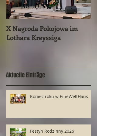
X Nagroda Pokojowa im
Ein vergessene
Lothara Kreyssiga
historisches 
Ereignis
Aktuelle Einträge
Koniec roku w EineWeltHaus
Festyn Rodzinny 2026