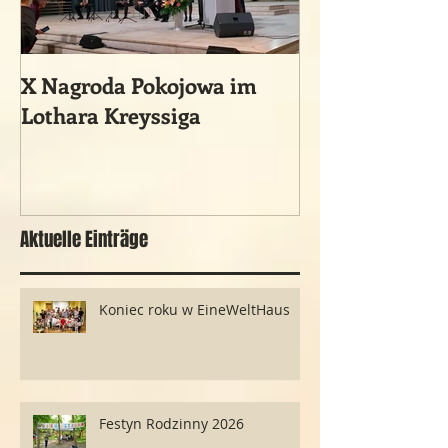
X Nagroda Pokojowa im
Ein vergessene
Lothara Kreyssiga
historisches 
Ereignis
Aktuelle Einträge
Koniec roku w EineWeltHaus
Festyn Rodzinny 2026