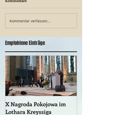
Kommentare
Festyn Rodzinny 2026
Kommentar verfassen...
Jakiej Europy
potrzebujemy?
Empfohlene Einträge
X Nagroda Pokojowa im
Ein vergessene
Lothara Kreyssiga
historisches 