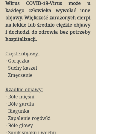
Wirus COVID-19-Virus może u 
każdego człowieka wywołać inne 
objawy. Większość zarażonych cierpi 
na lekkie lub średnio ciężkie objawy 
i dochodzi do zdrowia bez potrzeby 
hospitalizacji.
Częste objawy:
·
Gorączka
·
Suchy kaszel
·
Zmęczenie
Rzadkie objawy:
·
Bóle mięśni
·
Bóle gardła
·
Biegunka
·
Zapalenie rogówki
·
Bóle głowy
·
Zanik smaku i węchu