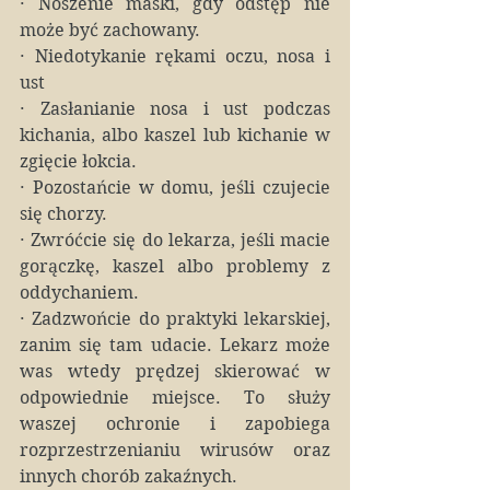
·
Noszenie maski, gdy odstęp nie 
może być zachowany.
·
Niedotykanie rękami oczu, nosa i 
ust 
·
Zasłanianie nosa i ust podczas 
kichania, albo kaszel lub kichanie w 
zgięcie łokcia.
·
Pozostańcie w domu, jeśli czujecie 
się chorzy.
·
Zwróćcie się do lekarza, jeśli macie 
gorączkę, kaszel albo problemy z 
oddychaniem.
·
Zadzwońcie do praktyki lekarskiej, 
zanim się tam udacie. Lekarz może 
was wtedy prędzej skierować w 
odpowiednie miejsce. To służy 
waszej ochronie i zapobiega 
rozprzestrzenianiu wirusów oraz 
innych chorób zakaźnych.