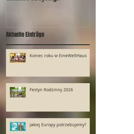
Ereignis
Aktuelle Einträge
Koniec roku w EineWeltHaus
Festyn Rodzinny 2026
Jakiej Europy potrzebujemy?