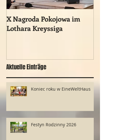
X Nagroda Pokojowa im
Ein vergessene
Lothara Kreyssiga
historisches 
Ereignis
Aktuelle Einträge
Koniec roku w EineWeltHaus
Festyn Rodzinny 2026