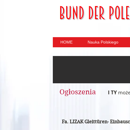
HOME
Nauka Polskiego
Ogłoszenia
I TY
możes
Fa. LIZAK Gleittüren- Einbau