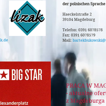
der polnischen Sprache
Haeckelstraße 2
39104 Magdeburg
Telefon: 0391 6078578
Fax: 0391 6078579
ak.de
Mail:
bartekbukowski@t
PRACA W M
- aktualne ofe
z Magdeburga i