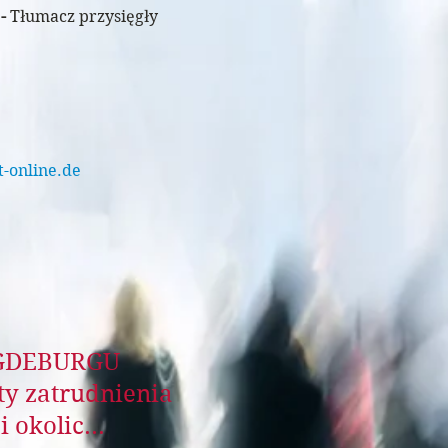
 -
Tłumacz przysięgły
-online.de
AGDEBURGU
rty zatrudnienia
 okolic...