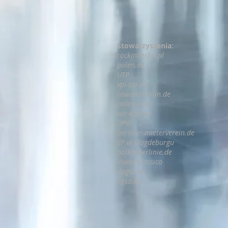
Stowarzyszenia:
rockinberlin.pl
polen.de
UTP
vpi-sip.de
oswiataberlin.de
polen-pl.eu
wir-edition
DPG
berliner-mieterverein.de
ZP w Magdeburgu
polkiwberlinie.de
VivaceClassic
dpgsa.de
agsa.de