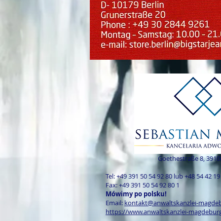
Goethestraße 8, 391
Tel: +49 391 50 54 92 80 lub +48 54 42 19
Fax: +49 391 50 54 92 80 1
Mówimy po polsku!
Email:
kontakt@anwaltskanzlei-magde
https://www.anwaltskanzlei-magdeburg