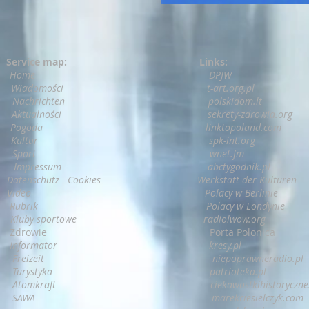
Service map:
Links:
H
ome
DPJW
Wiadomości
t-art.org.pl
Nachrichten
polskidom.lt
Aktualności
sekrety-zdrowia.org
Pogoda
linktopoland.com
Kultur
spk-int.org
Sport
wnet.fm
Impressum
abctygodnik.pl
Datenschutz - Cookies
Werkstatt der Kulturen
Video
P
olacy w Berlinie
Rubrik
Polacy w Londynie
o
Kluby sportowe
radiolwow.org
Zdrowie
Porta Polonica
Informator
kresy.pl
Freizeit
niepoprawneradio.pl
Turystyka
patrioteka.pl
Atomkraft
ciekawostkihistoryczne
SAWA
marekciesielczyk.com