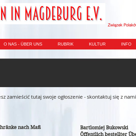
Związek Polak
O NAS - ÜBER UNS
RUBRIK
KULTUR
INFO
z zamieścić tutaj swoje ogłoszenie - skontaktuj się z nam
schränke nach Maß
Bartlomiej Bukowski
Öffentlich bestellter Ü