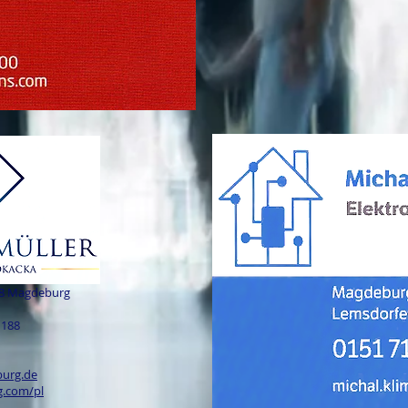
08 Magdeburg
 188
burg.de
.com/pl​