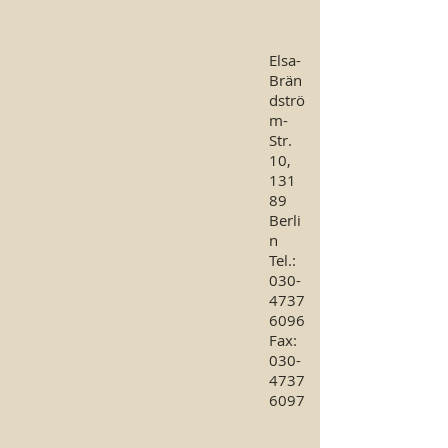
Elsa-
Brän
dströ
m-
Str.
10,
131
89
Berli
n
Tel.:
030-
4737
6096
Fax:
030-
4737
6097