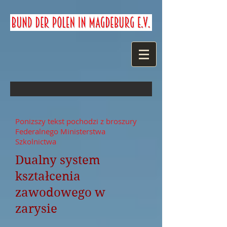
Ponizszy tekst pochodzi z broszury
Federalnego Ministerstwa
Szkolnictwa
Dualny system
kształcenia
zawodowego w
zarysie