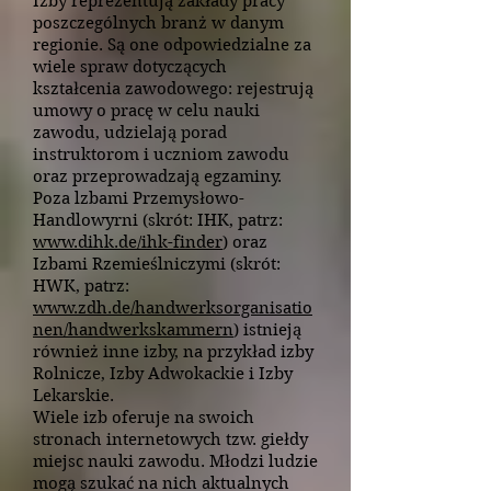
Izby reprezentują zakłady pracy
poszczególnych branż w danym
regionie. Są one odpowiedzialne za
wiele spraw dotyczących
kształcenia zawodowego: rejestrują
umowy o pracę w celu nauki
zawodu, udzielają porad
instruktorom i uczniom zawodu
oraz przeprowadzają egzaminy.
Poza lzbami Przemysłowo-
Handlowyrni (skrót: IHK, patrz:
www.dihk.de/ihk-finder
) oraz
Izbami Rzemieślniczymi (skrót:
HWK, patrz:
www.zdh.de/handwerksorganisatio
nen/handwerkskammern
) istnieją
również inne izby, na przykład izby
Rolnicze, Izby Adwokackie i Izby
Lekarskie.
Wiele izb oferuje na swoich
stronach internetowych tzw. giełdy
miejsc nauki zawodu. Młodzi ludzie
mogą szukać na nich aktualnych