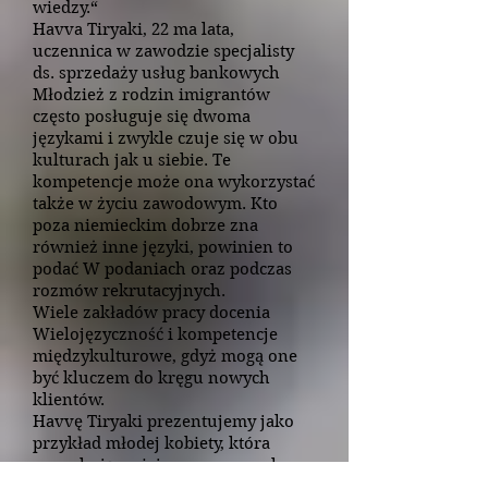
wiedzy.“
Havva Tiryaki, 22 ma lata,
uczennica w zawodzie specjalisty
ds. sprzedaży usług bankowych
Młodzież z rodzin imigrantów
często posługuje się dwoma
językami i zwykle czuje się w obu
kulturach jak u siebie. Te
kompetencje może ona wykorzystać
także w życiu zawodowym. Kto
poza niemieckim dobrze zna
również inne języki, powinien to
podać W podaniach oraz podczas
rozmów rekrutacyjnych.
Wiele zakładów pracy docenia
Wielojęzyczność i kompetencje
międzykulturowe, gdyż mogą one
być kluczem do kręgu nowych
klientów.
Havvę Tiryaki prezentujemy jako
przykład młodej kobiety, która
poszukując miejsca pracy w celu
nauki zawodu, wykorzystała swój