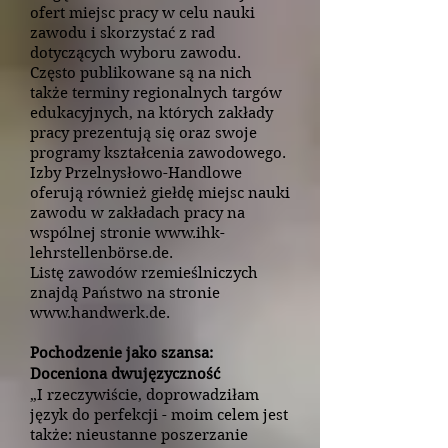
ofert miejsc pracy w celu nauki
zawodu i skorzystać z rad
dotyczących wyboru zawodu.
Często publikowane są na nich
także terminy regionalnych targów
edukacyjnych, na których zakłady
pracy prezentują się oraz swoje
programy kształcenia zawodowego.
Izby Przelnysłowo-Handlowe
oferują również giełdę miejsc nauki
zawodu w zakładach pracy na
wspólnej stronie
www.ihk-
lehrstellenb
örse.de.
Listę zawodów rzemieślniczych
znajdą Państwo na stronie
www.handwerk.de
.
Pochodzenie jako szansa:
Doceniona dwujęzyczność
„I rzeczywiście, doprowadziłam
język do perfekcji - moim celem jest
także: nieustanne poszerzanie