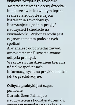
wyborze przyszłego zawodu?
Miejcie na uwadze oceny dziecka -
im lepsze świadectwo. tym lepsze
szanse na zdobycie miejsca
kształcenia zawodowego.
Korzystajcie z godzin przyjęć
nauczycieli i chodźcie na
wywiadówki. Wybór zawodu jest
częstym t
ematem podczas tych
spotkań.
Aby znaleźć odpowiedni zawód,
omawiajcie możliwości i szanse
odbycia praktyki.
Wraz ze swoim dzieckiem bierzcie
udział w spotkaniach
informacyjnych. na przykład takich
jak targi edukacyjne.
Odbycie praktyki jest często
pomocne
Durmis Üzen Palma jest
nauczycielem i koordynatorem ds.