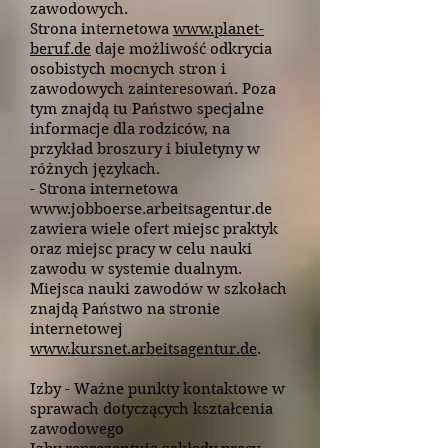
zawodowych.
Strona internetowa
www.planet-
beruf.de
daje możliwość odkrycia
osobistych mocnych stron i
zawodowych zainteresowań. Poza
tym znajdą tu Państwo specjalne
informacje dla rodziców, na
przykład broszury i biuletyny w
różnych językach.
- Strona internetowa
www.jobboerse.arbeitsagentur.de
zawiera wiele ofert miejsc praktyk
oraz miejsc pracy w celu nauki
zawodu w systemie dualnym.
Miejsca nauki zawodów w szkołach
znajdą Państwo na stronie
internetowej
www.kursnet.arbeitsagentur.de
.
Izby - Ważne punkty kontaktowe w
sprawach dotyczących kształcenia
zawodowego