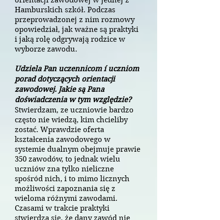
orientacji zawodowej w jednej z
Hamburskich szkół. Podczas
przeprowadzonej z nim rozmowy
opowiedział, jak ważne są praktyki
i jaką rolę odgrywają rodzice w
wyborze zawodu.
Udziela Pan uczennicom í uczniom
porad dotyczących orientacji
zawodowej. Jakie są Pana
doświadczenia w tym względzie?
Stwierdzam, ze uczniowie bardzo
często nie wiedzą, kim chcieliby
zostać. Wprawdzie oferta
kształcenia zawodowego w
systemie dualnym obejmuje prawie
350 zawodów, to jednak wielu
uczniów zna tylko nieliczne
spośród nich, i to mimo licznych
możliwości zapoznania się z
wieloma różnymi zawodami.
Czasami w trakcie praktyki
stwierdza się, że dany zawód nie