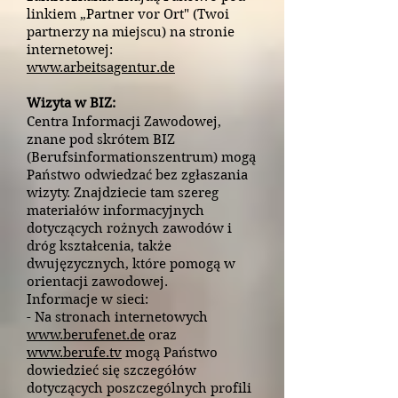
linkiem „Partner vor Ort" (Twoi
partnerzy na miejscu) na stronie
internetowej:
www.arbeitsagentur.de
Wizyta w BIZ:
Centra Informacji Zawodowej,
znane pod skrótem BIZ
(Berufsinformationszentrum) mogą
Państwo odwiedzać bez zgłaszania
wizyty. Znajdziecie tam szereg
materiałów informacyjnych
dotyczących rożnych zawodów i
dróg kształcenia, także
dwujęzycznych, które pomogą w
orientacji zawodowej.
Informacje w sieci:
- Na stronach internetowych
www.berufenet.de
oraz
www.berufe.tv
mogą Państwo
dowiedzieć się szczegółów
dotyczących poszczególnych profili