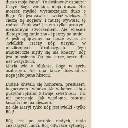
duszo moja Pana”. To dosłownie oznacza:
Uczyń Boga wielkim, moja duszo. Nie
możesz myśleć wystarczająco dużo o
Bogu. On jest zawsze - wciąż większy. „I
cieszę się Bogiem” i muszę wywołać tę
radość. Ponieważ jestem tylko prostym,
nieistotnym stworzeniem. Ale właśnie
dlatego Bóg mnie zna - i patrzy na mnie.
A jeśli spojrzymy na nasze życie: ile
„wielkich rzeczy Bóg uczynił” w
niezliczonych drobiazgach. „Jego
miłosierdzie nigdy się nie kończy” Bóg
jest miłosierny. On ma serce, serce dla
nas wszystkich.
Maria wie o bliskości Boga w życiu
osobistym. Ale ona także doświadcza
Boga jako pana historii.
Ludzie chwalą się honorem, prestiżem,
bogactwem i władzą. Ale w końcu - idą z
pustymi rękami. Z twojej świetności - nic
nie pozostaje. Jak wiadomo, ostatnia
koszula nie ma kieszeni.
Bo dla Maryi tylko Bóg jest wielki - tylko
Bóg!
Bóg jest po stronie małych, mało
znaczących ludzi. Bóg odwraca sytuację.