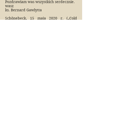
Pozdrawiam was wszystkich serdecznie.
wasz
ks. Bernard Gawlytta
Schönebeck, 15 maja 2020 r. („Cold
Sofie”)
Stowarzyszenia:
Service map:
Links:
rockinberlin.pl
H
ome
DPJW
polen.de
Wiadomości
t-
art.org.pl
UTP
Nachrichten
polskidom.lt
vpi-sip.de
Aktualności
sekrety-zdrowia.org
oswiataberlin.de
Pogoda
linktopoland.com