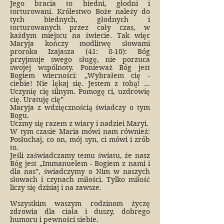
Jego bracia to biedni, głodni i
torturowani. Królestwo Boże należy do
tych biednych, głodnych i
torturowanych przez cały czas, w
każdym miejscu na świecie. Tak więc
Maryja kończy modlitwę słowami
proroka Izajasza (41: 8-10): Bóg
przyjmuje swego sługę, nie porzuca
swojej wspólnoty. Ponieważ Bóg jest
Bogiem wierności: „Wybrałem cię -
ciebie! Nie lękaj się. Jestem z tobą! ...
Uczynię cię silnym. Pomogę ci, uzdrowię
cię. Uratuję cię”
Maryja z wdzięcznością świadczy o tym
Bogu.
Uczmy się razem z wiary i nadziei Maryi.
W tym czasie Maria mówi nam również:
Posłuchaj, co on, mój syn, ci mówi i zrób
to.
Jeśli zaświadczamy temu światu, że nasz
Bóg jest „Immanuelem - Bogiem z nami i
dla nas”, świadczymy o Nim w naszych
słowach i czynach miłości. Tylko miłość
liczy się dzisiaj i na zawsze.
Wszystkim waszym rodzinom życzę
zdrowia dla ciała i duszy, dobrego
humoru i pewności siebie.