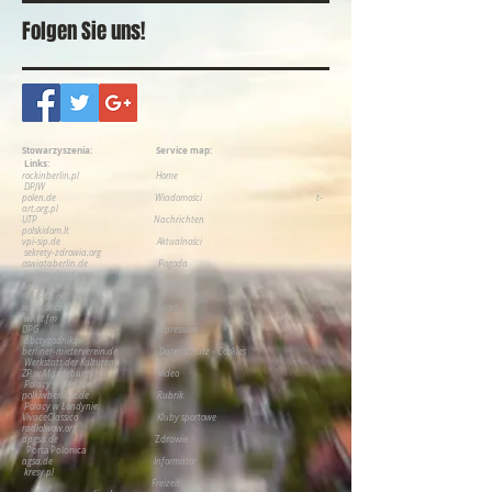
Folgen Sie uns!
Stowarzyszenia:
Service map:
Links:
rockinberlin.pl
H
ome
DPJW
polen.de
Wiadomości
t-
art.org.pl
UTP
Nachrichten
polskidom.lt
vpi-sip.de
Aktualności
sekrety-zdrowia.org
oswiataberlin.de
Pogoda
linktopoland.com
polen-pl.eu
Kultur
spk-int.org
wir-edition
Sport
wnet.fm
DPG
Impressum
abctygodnik.pl
berliner-mieterverein.de
Datenschutz - Cookies
Werkstatt der Kulturen
ZP w Magdeburgu
Video
P
olacy w Berlinie
polkiwberlinie.de
Rubrik
Polacy w Londynie
VivaceClassico
Kluby sportowe
radiolwow.org
dpgsa.de
Zdrowie
Porta Polonica
agsa.de
Informator
kresy.pl
Freizeit