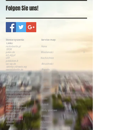
Folgen Sie uns!
Stowarzyszenia:
Service map:
Links:
rockinberlin.pl
H
ome
DPJW
polen.de
Wiadomości
t-
art.org.pl
UTP
Nachrichten
polskidom.lt
vpi-sip.de
Aktualności
sekrety-zdrowia.org
oswiataberlin.de
Pogoda
linktopoland.com
polen-pl.eu
Kultur
spk-int.org
wir-edition
Sport
wnet.fm
DPG
Impressum
abctygodnik.pl
berliner-mieterverein.de
Datenschutz - Cookies
Werkstatt der Kulturen
ZP w Magdeburgu
Video
P
olacy w Berlinie
polkiwberlinie.de
Rubrik
Polacy w Londynie
VivaceClassico
Kluby sportowe
radiolwow.org
dpgsa.de
Zdrowie
Porta Polonica
agsa.de
Informator
kresy.pl
Freizeit