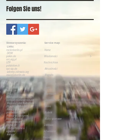
Folgen Sie uns!
Stowarzyszenia:
Service map:
Links:
rockinberlin.pl
H
ome
DPJW
polen.de
Wiadomości
t-
art.org.pl
UTP
Nachrichten
polskidom.lt
vpi-sip.de
Aktualności
sekrety-zdrowia.org
oswiataberlin.de
Pogoda
linktopoland.com
polen-pl.eu
Kultur
spk-int.org
wir-edition
Sport
wnet.fm
DPG
Impressum
abctygodnik.pl
berliner-mieterverein.de
Datenschutz - Cookies
Werkstatt der Kulturen
ZP w Magdeburgu
Video
P
olacy w Berlinie
polkiwberlinie.de
Rubrik
Polacy w Londynie
VivaceClassico
Kluby sportowe
radiolwow.org
dpgsa.de
Zdrowie
Porta Polonica
agsa.de
Informator
kresy.pl
Freizeit