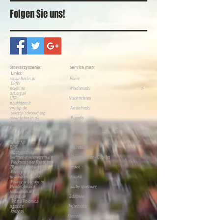
Folgen Sie uns!
Stowarzyszenia:
Service map:
Links:
rockinberlin.pl
H
ome
DPJW
polen.de
Wiadomości
t-
art.org.pl
UTP
Nachrichten
polskidom.lt
vpi-sip.de
Aktualności
sekrety-zdrowia.org
oswiataberlin.de
Pogoda
linktopoland.com
polen-pl.eu
Kultur
spk-int.org
wir-edition
Sport
wnet.fm
DPG
Impressum
abctygodnik.pl
berliner-mieterverein.de
Datenschutz - Cookies
Werkstatt der Kulturen
ZP w Magdeburgu
Video
P
olacy w Berlinie
polkiwberlinie.de
Rubrik
Polacy w Londynie
VivaceClassico
Kluby sportowe
radiolwow.org
dpgsa.de
Zdrowie
Porta Polonica
agsa.de
Informator
kresy.pl
Freizeit