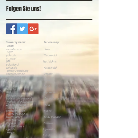
Folgen Sie uns!
Stowarzyszenia:
Service map:
Links:
rockinberlin.pl
H
ome
DPJW
polen.de
Wiadomości
t-
art.org.pl
UTP
Nachrichten
polskidom.lt
vpi-sip.de
Aktualności
sekrety-zdrowia.org
oswiataberlin.de
Pogoda
linktopoland.com
polen-pl.eu
Kultur
spk-int.org
wir-edition
Sport
wnet.fm
DPG
Impressum
abctygodnik.pl
berliner-mieterverein.de
Datenschutz - Cookies
Werkstatt der Kulturen
ZP w Magdeburgu
Video
P
olacy w Berlinie
polkiwberlinie.de
Rubrik
Polacy w Londynie
VivaceClassico
Kluby sportowe
radiolwow.org
dpgsa.de
Zdrowie
Porta Polonica
agsa.de
Informator
kresy.pl
Freizeit