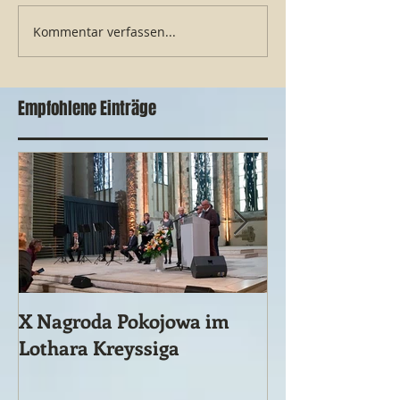
Festyn Rodzinny 2026
Kommentar verfassen...
Jakiej Europy
potrzebujemy?
Empfohlene Einträge
X Nagroda Pokojowa im
Ein vergessene
Lothara Kreyssiga
historisches 
Ereignis