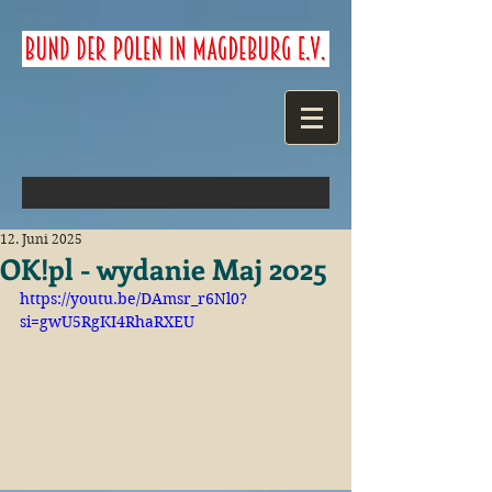
12. Juni 2025
OK!pl - wydanie Maj 2025
https://youtu.be/DAmsr_r6Nl0?
si=gwU5RgKI4RhaRXEU