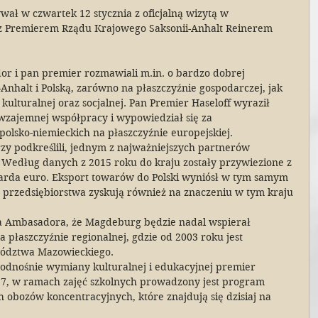
wał w czwartek 12 stycznia z oficjalną wizytą w 
 z Premierem Rządu Krajowego Saksonii-Anhalt Reinerem 
r i pan premier rozmawiali m.in. o bardzo dobrej 
nhalt i Polską, zarówno na płaszczyźnie gospodarczej, jak 
kulturalnej oraz socjalnej. Pan Premier Haseloff wyraził 
wzajemnej współpracy i wypowiedział się za 
olsko-niemieckich na płaszczyźnie europejskiej.
rzy podkreślili, jednym z najważniejszych partnerów 
 Według danych z 2015 roku do kraju zostały przywiezione z 
liarda euro. Eksport towarów do Polski wyniósł w tym samym 
ie przedsiębiorstwa zyskują również na znaczeniu w tym kraju 
a Ambasadora, że Magdeburg będzie nadal wspierał 
a płaszczyźnie regionalnej, gdzie od 2003 roku jest 
ództwa Mazowieckiego.
odnośnie wymiany kulturalnej i edukacyjnej premier 
017, w ramach zajęć szkolnych prowadzony jest program 
obozów koncentracyjnych, które znajdują się dzisiaj na 