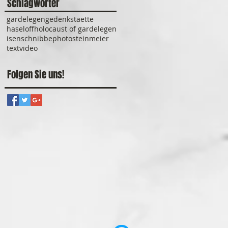
Schlagwörter
gardelegen
gedenkstaette
haseloff
holocaust of gardelegen
isenschnibbe
photo
steinmeier
text
video
Folgen Sie uns!