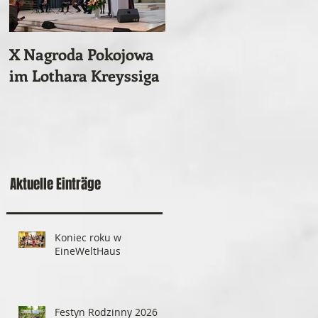
X Nagroda Pokojowa
Ein vergessenes
im Lothara Kreyssiga
historisches
Magdeburger Ereigni
Aktuelle Einträge
Koniec roku w
EineWeltHaus
Festyn Rodzinny 2026