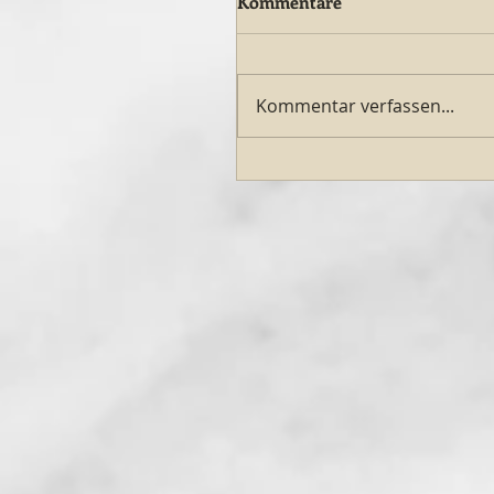
Kommentare
Kommentar verfassen...
Koniec roku w EineWeltH