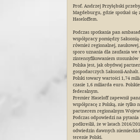
Prof. Andrzej Przyłębski przeby
Magdeburgu, gdzie spotkał się
Haseloffem.
Podczas spotkania pan ambasado
współpracy pomiędzy Saksonią-A
również regionalnej, naukowej, 
sporo uznania dla zaufania we 
zintensyfikowaniem stosunków p
Polska jest, jak obydwaj partne
gospodarczych Saksonii-Anhalt.
Polski towary wartości 1,74 mi
czasie 1,6 miliarda euro. Polsk
federalnym.
Premier Haseloff zapewnił pan
współpracę z Polską, nie tylko n
partnerem regionalnym Wojew
Podczas odpowiedzi na pytania 
podkreślił, że w latach 2016/2
odwiedzin dawnych niemieckich 
terenie Polski.