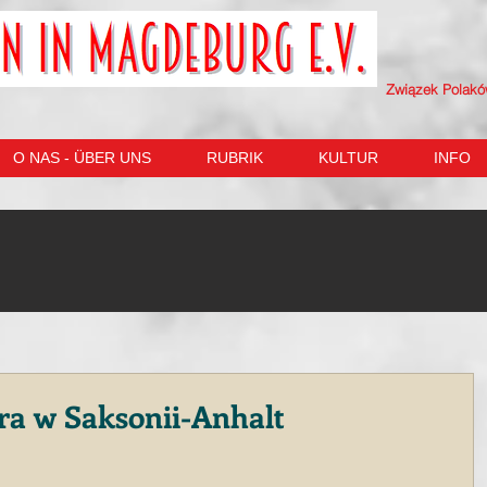
Związek Polak
O NAS - ÜBER UNS
RUBRIK
KULTUR
INFO
a w Saksonii-Anhalt