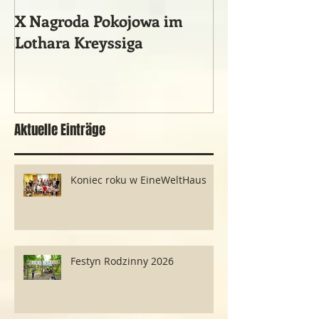
X Nagroda Pokojowa im
Ein vergessene
Lothara Kreyssiga
historisches 
Ereignis
Aktuelle Einträge
Koniec roku w EineWeltHaus
Festyn Rodzinny 2026