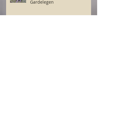
Gardelegen
Jadwiga Postrożna Członkiem
Honorowym ZP w Magdeburgu
Karnawał 2026
Co przynosi ze sobą Nowy Rok
2026?